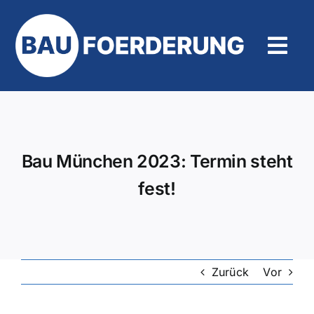
Zum
Inhalt
springen
Tog
Navi
Hilfe und Kontakt
Bau München 2023: Termin steht
fest!
Zurück
Vor