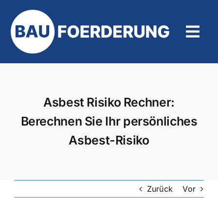
Zum
Inhalt
springen
Tog
Navi
Hilfe und Kontakt
Asbest Risiko Rechner:
Berechnen Sie Ihr persönliches
Asbest-Risiko
Zurück
Vor