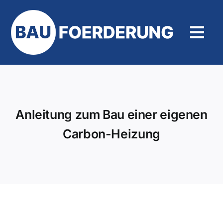
Zum
Inhalt
springen
Tog
Navi
Hilfe und Kontakt
Anleitung zum Bau einer eigenen
Carbon-Heizung