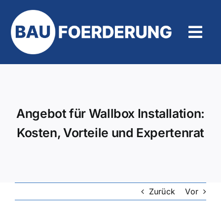
Zum
Inhalt
springen
Tog
Navi
Hilfe und Kontakt
Angebot für Wallbox Installation:
Kosten, Vorteile und Expertenrat
Zurück
Vor