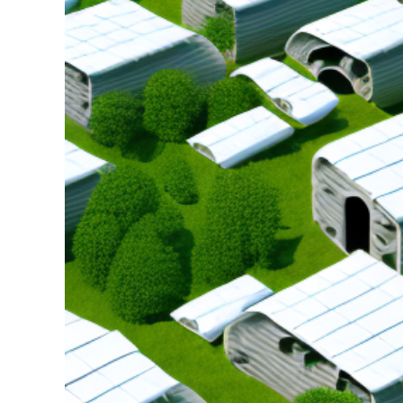
grösseres
Bild