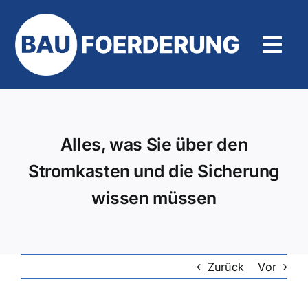
Zum
Inhalt
springen
Tog
Navi
Hilfe und Kontakt
Alles, was Sie über den
Stromkasten und die Sicherung
wissen müssen
Zurück
Vor