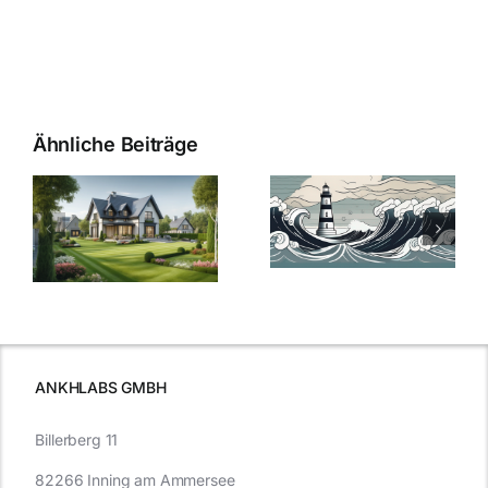
Ähnliche Beiträge
Die Evolution
Bauzinsen im
der
Sturm: Die
Bauzinsen: Ein
aktuelle
e
Blick in die
Entwicklung
Vergangenheit
beleuchtet.
und Zukunft.
ANKHLABS GMBH
Billerberg 11
82266 Inning am Ammersee