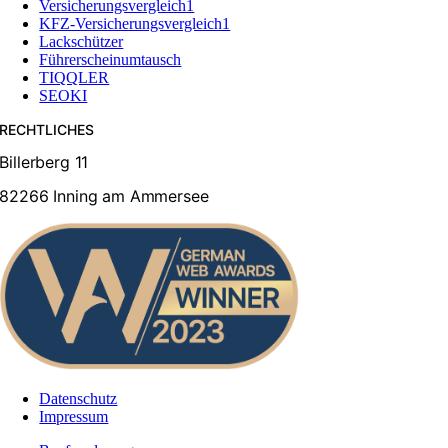
Versicherungsvergleich1
KFZ-Versicherungsvergleich1
Lackschützer
Führerscheinumtausch
TIQQLER
SEOKI
RECHTLICHES
Billerberg 11
82266 Inning am Ammersee
Datenschutz
Impressum